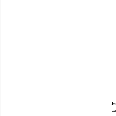
Je
za