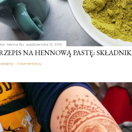
tor:
Henna Illu
października 12, 2015
RZEPIS NA HENNOWĄ PASTĘ: SKŁADNIKI 
ostępnij
5 komentarzy