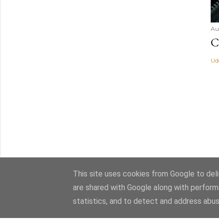
Au
C
Ud
This site uses cookies from Google to deliv
are shared with Google along with perform
statistics, and to detect and address abus