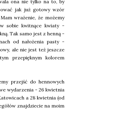
ala ona nie tylko na to, by
wować jak już gotowy wzór
a. Mam wrażenie, że możemy
w sobie kwitnące kwiaty -
ikną. Tak samo jest z henną -
inach od nałożenia pasty -
y, ale nie jest też jeszcze
 tym przepięknym kolorem
żemy przejść do hennowych
we wydarzenia - 26 kwietnia
towicach a 28 kwietnia (od
czegółów znajdziecie na moim