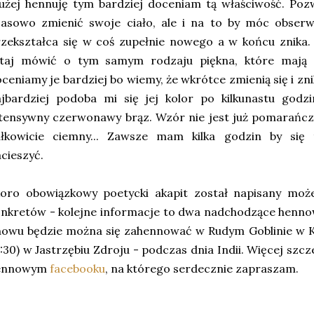
użej hennuję tym bardziej doceniam tą właściwość. Pozw
zasowo zmienić swoje ciało, ale i na to by móc obser
rzekształca się w coś zupełnie nowego a w końcu znik
utaj mówić o tym samym rodzaju piękna, które mają 
ceniamy je bardziej bo wiemy, że wkrótce zmienią się i zn
ajbardziej podoba mi się jej kolor po kilkunastu godz
tensywny czerwonawy brąz. Wzór nie jest już pomarańczow
ałkowicie ciemny... Zawsze mam kilka godzin by się
cieszyć.
koro obowiązkowy poetycki akapit został napisany mo
nkretów - kolejne informacje to dwa nadchodzące henno
owu będzie można się zahennować w Rudym Goblinie w Ka
:30) w Jastrzębiu Zdroju - podczas dnia Indii. Więcej sz
ennowym
facebooku
, na którego serdecznie zapraszam.