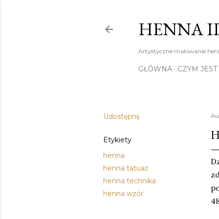
HENNA I
Artystyczne malowanie henn
GŁÓWNA
CZYM JEST
Udostępnij
Au
H
Etykiety
henna
Dz
henna tatuaż
z
henna technika
po
henna wzór
48