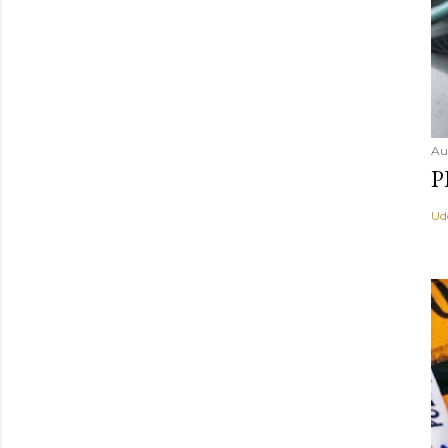
Au
P
Ud