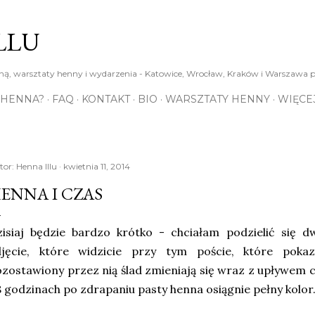
Przejdź do głównej zawartości
LLU
ą, warsztaty henny i wydarzenia - Katowice, Wrocław, Kraków i Warszawa p
 HENNA?
FAQ
KONTAKT
BIO
WARSZTATY HENNY
WIĘCE
tor:
Henna Illu
kwietnia 11, 2014
ENNA I CZAS
isiaj będzie bardzo krótko - chciałam podzielić się d
djęcie, które widzicie przy tym poście, które poka
zostawiony przez nią ślad zmieniają się wraz z upływem 
 godzinach po zdrapaniu pasty henna osiągnie pełny kolor