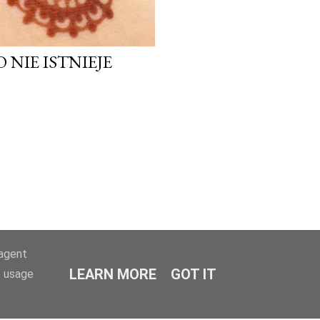
 NIE ISTNIEJE
-agent
LEARN MORE
GOT IT
e usage