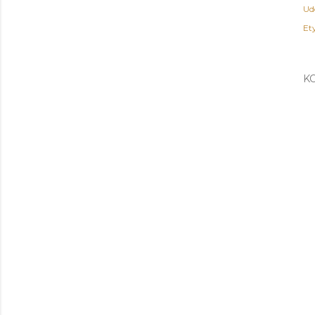
Ud
Ety
K