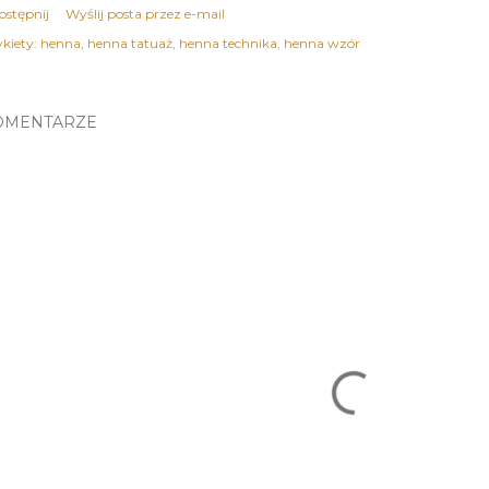
ostępnij
Wyślij posta przez e-mail
kiety:
henna
henna tatuaż
henna technika
henna wzór
OMENTARZE