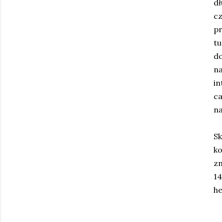
dł
c
p
t
do
n
in
c
na
S
ko
zn
14
h