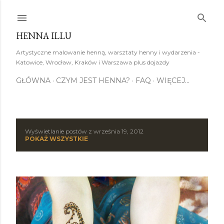
Przejdź do głównej zawartości
HENNA ILLU
Artystyczne malowanie henną, warsztaty henny i wydarzenia -
Katowice, Wrocław, Kraków i Warszawa plus dojazdy
GŁÓWNA
CZYM JEST HENNA?
FAQ
WIĘCEJ…
Wyświetlanie postów z września 19, 2012
P
POKAŻ WSZYSTKIE
o
s
t
y