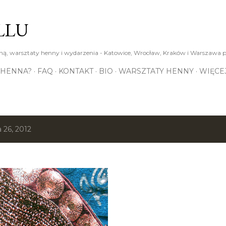
Przejdź do głównej zawartości
LLU
ą, warsztaty henny i wydarzenia - Katowice, Wrocław, Kraków i Warszawa p
 HENNA?
FAQ
KONTAKT
BIO
WARSZTATY HENNY
WIĘCE
 26, 2012