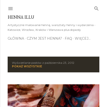
Przejdź do głównej zawartości
HENNA ILLU
Artystyczne malowanie henną, warsztaty henny i wydarzenia -
Katowice, Wrocław, Kraków i Warszawa plus dojazdy
GŁÓWNA
CZYM JEST HENNA?
FAQ
WIĘCEJ…
Wyświetlanie postów z października 23, 2012
P
POKAŻ WSZYSTKIE
o
s
t
y